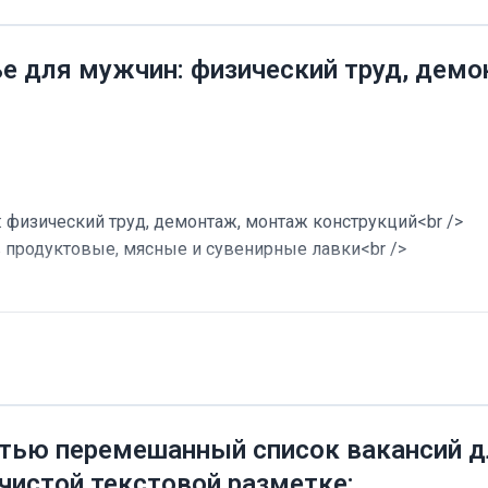
ье для мужчин: физический труд, дем
 физический труд, демонтаж, монтаж конструкций<br />
в продуктовые, мясные и сувенирные лавки<br />
тью перемешанный список вакансий дл
 чистой текстовой разметке: