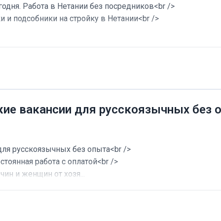
годня. Работа в Нетании без посредников<br />
и и подсобники на стройку в Нетании<br />
жие вакансии для русскоязычных без 
для русскоязычных без опыта<br />
стоянная работа с оплатой<br />
ин и женщин от хозя...