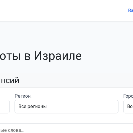
В
боты в Израиле
ансий
Регион:
Горо