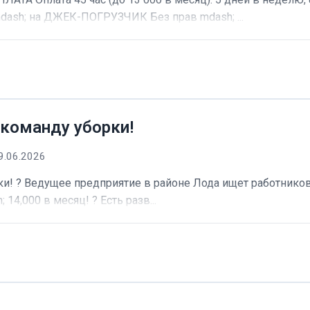
dash; на ДЖЕК-ПОГРУЗЧИК Без прав mdash; ...
 команду уборки!
9.06.2026
и! ? Ведущее предприятие в районе Лода ищет работников 
 14,000 в месяц! ? Есть разв...