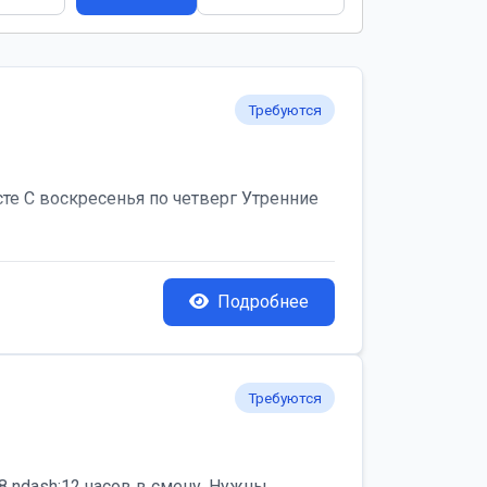
Требуются
те С воскресенья по четверг Утренние
Подробнее
Требуются
 ndash;12 часов в смену. Нужны