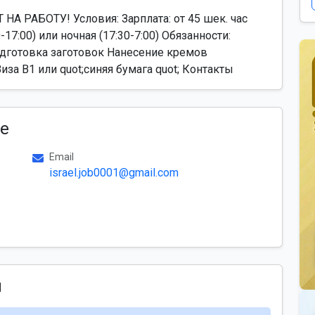
АБОТУ! Условия: Зарплата: от 45 шек. час
17:00) или ночная (17:30-7:00) Обязанности:
дготовка заготовок Нанесение кремов
за B1 или quot;синяя бумага quot; Контакты
е
Email
israel.job0001@gmail.com
ы