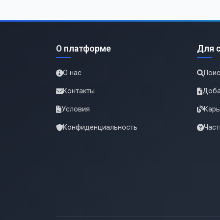
О платформе
Для 
О нас
Поис
Контакты
Доба
Условия
Карь
Конфиденциальность
Част