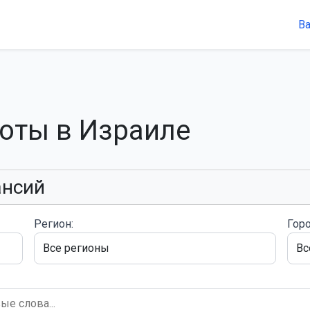
В
боты в Израиле
ансий
Регион:
Горо