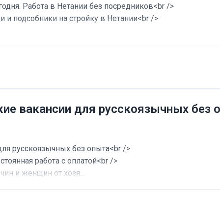
годня. Работа в Нетании без посредников<br />
и и подсобники на стройку в Нетании<br />
жие вакансии для русскоязычных без 
для русскоязычных без опыта<br />
стоянная работа с оплатой<br />
ин и женщин от хозя...