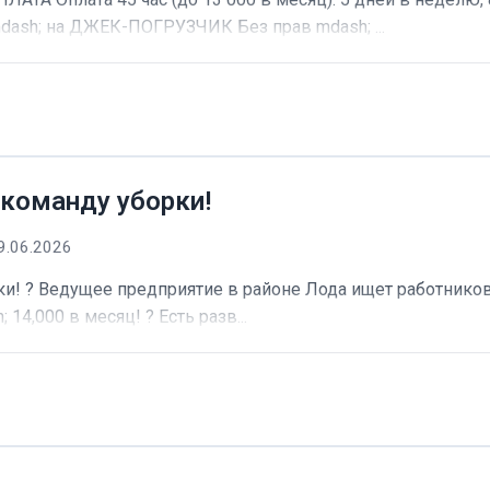
dash; на ДЖЕК-ПОГРУЗЧИК Без прав mdash; ...
 команду уборки!
9.06.2026
и! ? Ведущее предприятие в районе Лода ищет работников 
 14,000 в месяц! ? Есть разв...