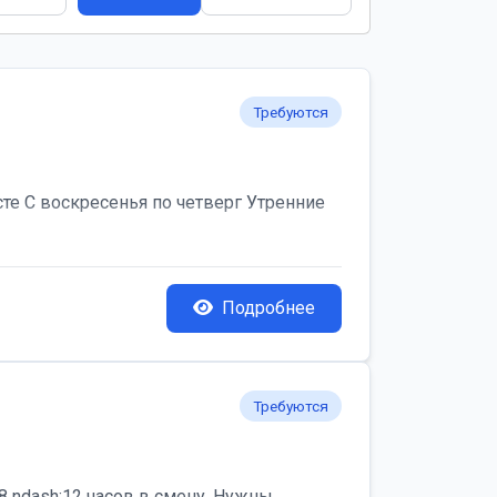
Требуются
те С воскресенья по четверг Утренние
Подробнее
Требуются
 ndash;12 часов в смену. Нужны