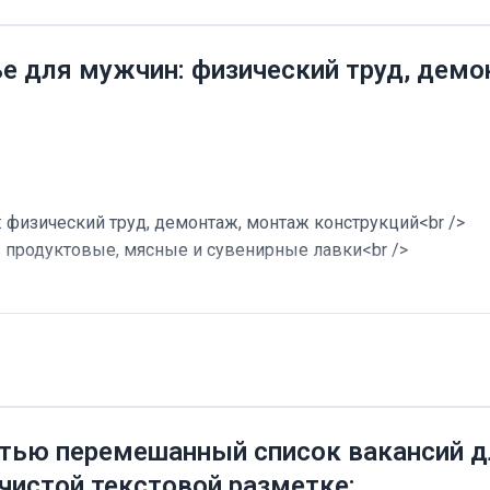
ье для мужчин: физический труд, дем
 физический труд, демонтаж, монтаж конструкций<br />
в продуктовые, мясные и сувенирные лавки<br />
тью перемешанный список вакансий дл
 чистой текстовой разметке: