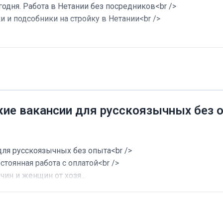
годня. Работа в Нетании без посредников<br />
и и подсобники на стройку в Нетании<br />
жие вакансии для русскоязычных без 
для русскоязычных без опыта<br />
стоянная работа с оплатой<br />
ин и женщин от хозя...