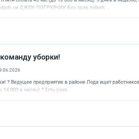
dash; на ДЖЕК-ПОГРУЗЧИК Без прав mdash; ...
 команду уборки!
9.06.2026
и! ? Ведущее предприятие в районе Лода ищет работников 
 14,000 в месяц! ? Есть разв...