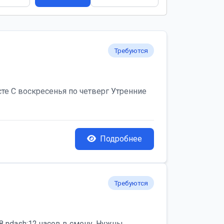
Требуются
те С воскресенья по четверг Утренние
Подробнее
Требуются
 ndash;12 часов в смену. Нужны