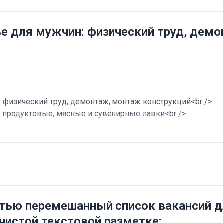
ье для мужчин: физический труд, дем
 физический труд, демонтаж, монтаж конструкций<br />
в продуктовые, мясные и сувенирные лавки<br />
тью перемешанный список вакансий дл
 чистой текстовой разметке: