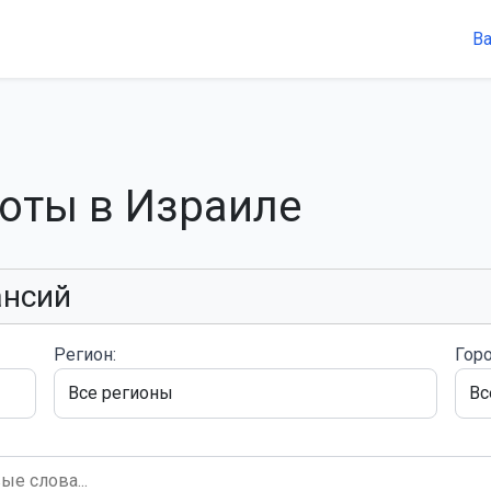
В
боты в Израиле
ансий
Регион:
Горо