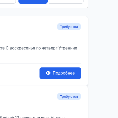
Требуются
те С воскресенья по четверг Утренние
Подробнее
Требуются
 ndash;12 часов в смену. Нужны