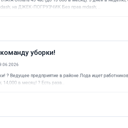
dash; на ДЖЕК-ПОГРУЗЧИК Без прав mdash; ...
 команду уборки!
9.06.2026
и! ? Ведущее предприятие в районе Лода ищет работников 
 14,000 в месяц! ? Есть разв...