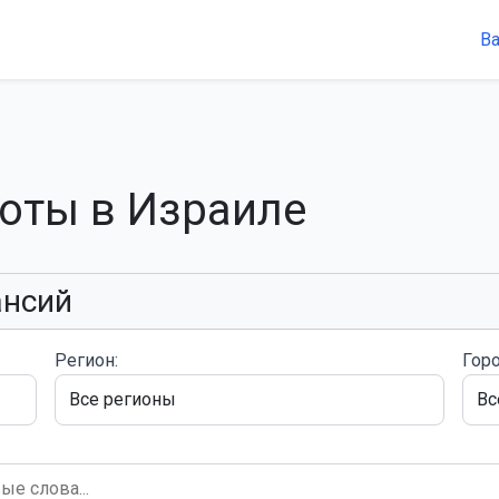
В
боты в Израиле
ансий
Регион:
Горо