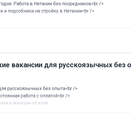
годня. Работа в Нетании без посредников<br />
и и подсобники на стройку в Нетании<br />
жие вакансии для русскоязычных без 
для русскоязычных без опыта<br />
стоянная работа с оплатой<br />
ин и женщин от хозя...