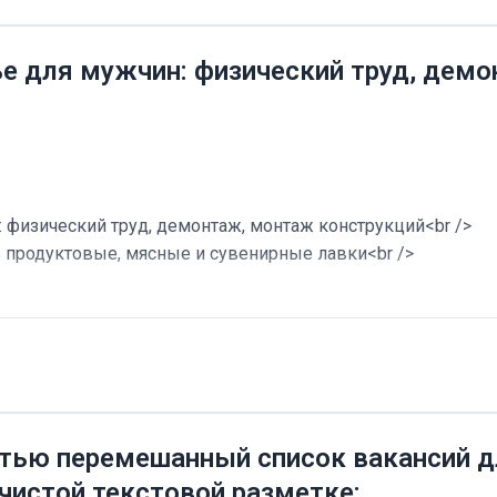
ье для мужчин: физический труд, дем
 физический труд, демонтаж, монтаж конструкций<br />
в продуктовые, мясные и сувенирные лавки<br />
тью перемешанный список вакансий дл
 чистой текстовой разметке: