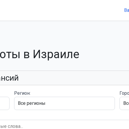
В
боты в Израиле
ансий
Регион:
Горо