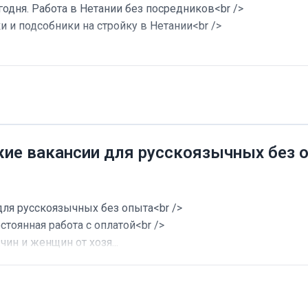
годня. Работа в Нетании без посредников<br />
и и подсобники на стройку в Нетании<br />
жие вакансии для русскоязычных без 
для русскоязычных без опыта<br />
стоянная работа с оплатой<br />
ин и женщин от хозя...