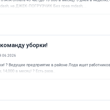
dash; на ДЖЕК-ПОГРУЗЧИК Без прав mdash; ...
 команду уборки!
9.06.2026
и! ? Ведущее предприятие в районе Лода ищет работников 
 14,000 в месяц! ? Есть разв...