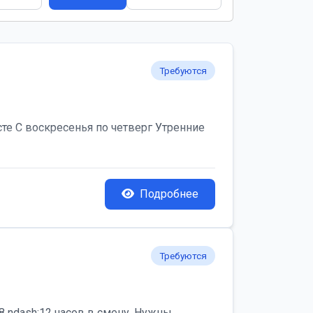
Требуются
те С воскресенья по четверг Утренние
Подробнее
Требуются
 ndash;12 часов в смену. Нужны