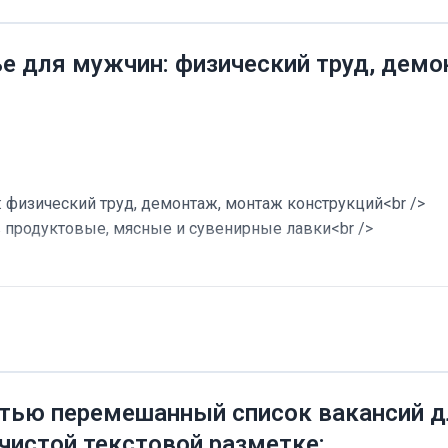
ье для мужчин: физический труд, дем
 физический труд, демонтаж, монтаж конструкций<br />
в продуктовые, мясные и сувенирные лавки<br />
тью перемешанный список вакансий дл
 чистой текстовой разметке: