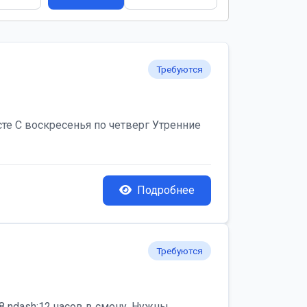
Требуются
те С воскресенья по четверг Утренние
Подробнее
Требуются
 ndash;12 часов в смену. Нужны