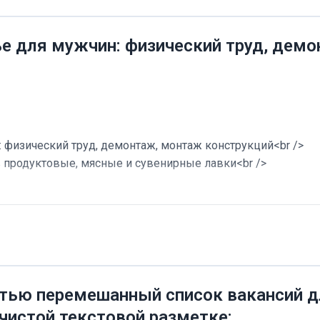
ье для мужчин: физический труд, дем
 физический труд, демонтаж, монтаж конструкций<br />
в продуктовые, мясные и сувенирные лавки<br />
тью перемешанный список вакансий дл
 чистой текстовой разметке: