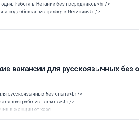
годня. Работа в Нетании без посредников<br />
и и подсобники на стройку в Нетании<br />
жие вакансии для русскоязычных без 
для русскоязычных без опыта<br />
стоянная работа с оплатой<br />
ин и женщин от хозя...