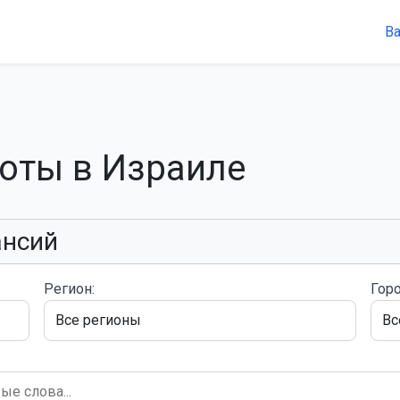
В
боты в Израиле
ансий
Регион:
Горо