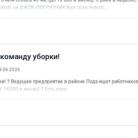
dash; на ДЖЕК-ПОГРУЗЧИК Без прав mdash; ...
 команду уборки!
9.06.2026
и! ? Ведущее предприятие в районе Лода ищет работников 
 14,000 в месяц! ? Есть разв...