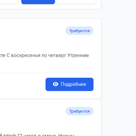
Требуются
те С воскресенья по четверг Утренние
Подробнее
Требуются
 ndash;12 часов в смену. Нужны