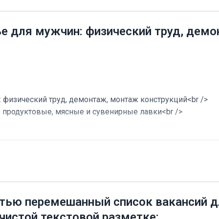
ье для мужчин: физический труд, дем
 физический труд, демонтаж, монтаж конструкций<br />
в продуктовые, мясные и сувенирные лавки<br />
тью перемешанный список вакансий дл
 чистой текстовой разметке: