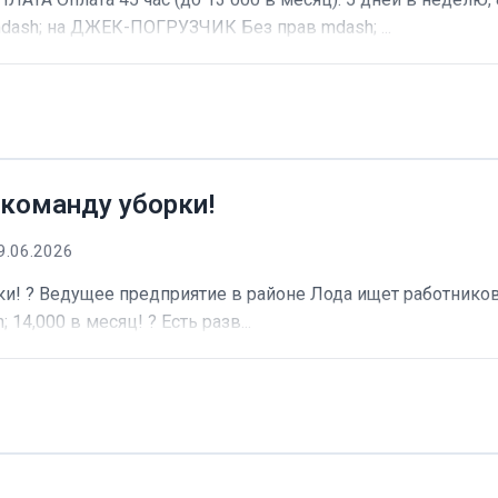
dash; на ДЖЕК-ПОГРУЗЧИК Без прав mdash; ...
 команду уборки!
9.06.2026
и! ? Ведущее предприятие в районе Лода ищет работников 
 14,000 в месяц! ? Есть разв...