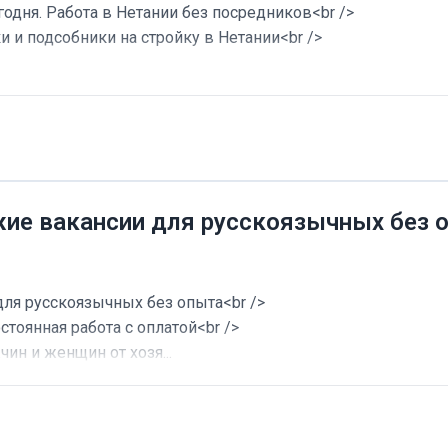
годня. Работа в Нетании без посредников<br />
и и подсобники на стройку в Нетании<br />
жие вакансии для русскоязычных без 
для русскоязычных без опыта<br />
стоянная работа с оплатой<br />
ин и женщин от хозя...