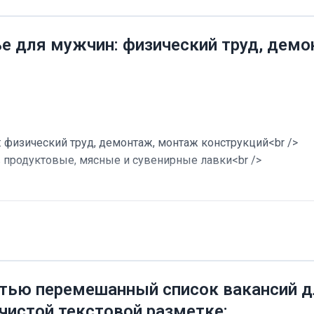
ье для мужчин: физический труд, дем
 физический труд, демонтаж, монтаж конструкций<br />
в продуктовые, мясные и сувенирные лавки<br />
тью перемешанный список вакансий дл
 чистой текстовой разметке: