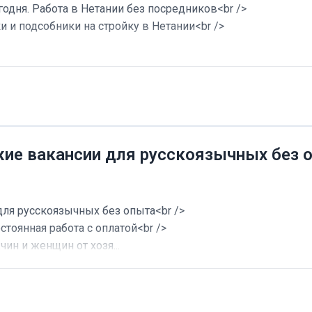
годня. Работа в Нетании без посредников<br />
и и подсобники на стройку в Нетании<br />
жие вакансии для русскоязычных без 
для русскоязычных без опыта<br />
стоянная работа с оплатой<br />
ин и женщин от хозя...