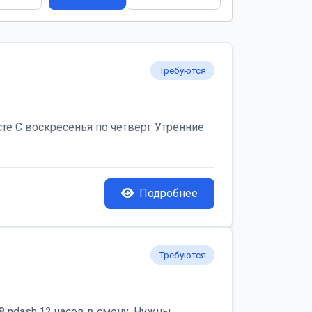
Требуются
те С воскресенья по четверг Утренние
Подробнее
Требуются
 ndash;12 часов в смену. Нужны