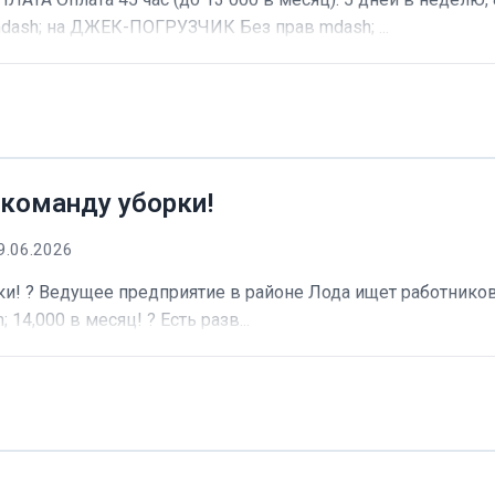
dash; на ДЖЕК-ПОГРУЗЧИК Без прав mdash; ...
 команду уборки!
9.06.2026
и! ? Ведущее предприятие в районе Лода ищет работников 
 14,000 в месяц! ? Есть разв...