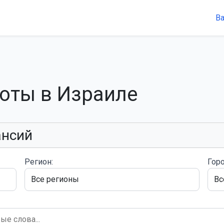
В
боты в Израиле
ансий
Регион:
Горо