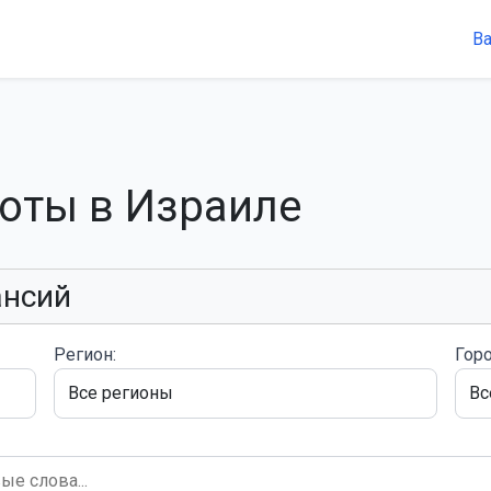
В
боты в Израиле
ансий
Регион:
Горо