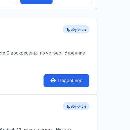
Требуются
те С воскресенья по четверг Утренние
Подробнее
Требуются
 ndash;12 часов в смену. Нужны