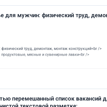
ье для мужчин: физический труд, дем
 физический труд, демонтаж, монтаж конструкций<br />
в продуктовые, мясные и сувенирные лавки<br />
тью перемешанный список вакансий дл
 чистой текстовой разметке: