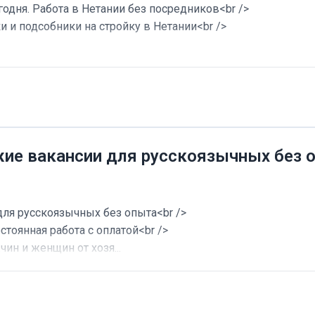
годня. Работа в Нетании без посредников<br />
и и подсобники на стройку в Нетании<br />
жие вакансии для русскоязычных без 
для русскоязычных без опыта<br />
стоянная работа с оплатой<br />
ин и женщин от хозя...