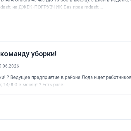
dash; на ДЖЕК-ПОГРУЗЧИК Без прав mdash; ...
 команду уборки!
9.06.2026
и! ? Ведущее предприятие в районе Лода ищет работников 
 14,000 в месяц! ? Есть разв...