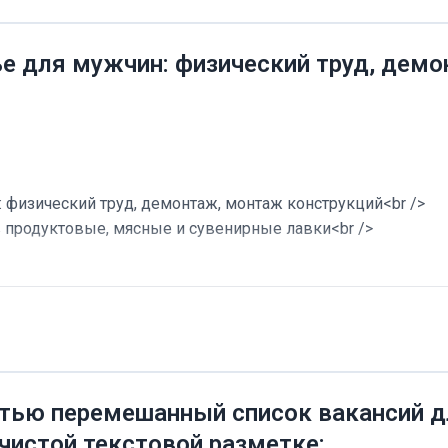
ье для мужчин: физический труд, дем
 физический труд, демонтаж, монтаж конструкций<br />
в продуктовые, мясные и сувенирные лавки<br />
тью перемешанный список вакансий дл
 чистой текстовой разметке: