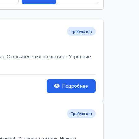
Требуются
те С воскресенья по четверг Утренние
Подробнее
Требуются
 ndash;12 часов в смену. Нужны