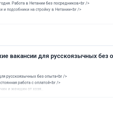
годня. Работа в Нетании без посредников<br />
и и подсобники на стройку в Нетании<br />
жие вакансии для русскоязычных без 
для русскоязычных без опыта<br />
стоянная работа с оплатой<br />
ин и женщин от хозя...