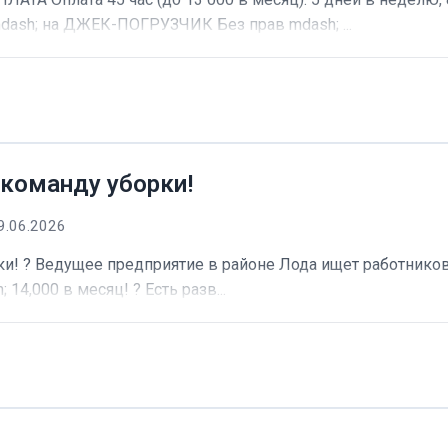
dash; на ДЖЕК-ПОГРУЗЧИК Без прав mdash; ...
 команду уборки!
9.06.2026
и! ? Ведущее предприятие в районе Лода ищет работников 
 14,000 в месяц! ? Есть разв...