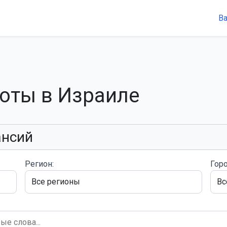
В
боты в Израиле
ансий
Регион:
Горо