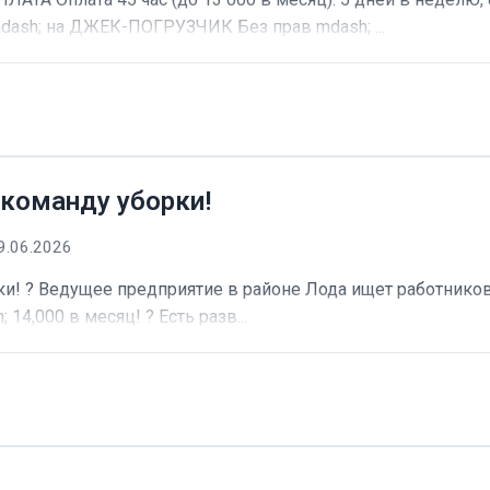
dash; на ДЖЕК-ПОГРУЗЧИК Без прав mdash; ...
 команду уборки!
9.06.2026
и! ? Ведущее предприятие в районе Лода ищет работников 
 14,000 в месяц! ? Есть разв...