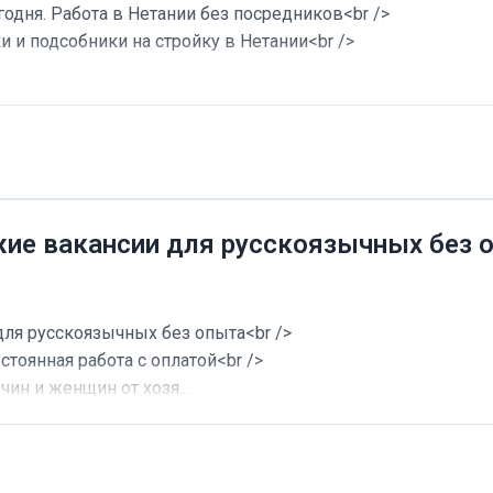
годня. Работа в Нетании без посредников<br />
и и подсобники на стройку в Нетании<br />
жие вакансии для русскоязычных без 
для русскоязычных без опыта<br />
стоянная работа с оплатой<br />
ин и женщин от хозя...