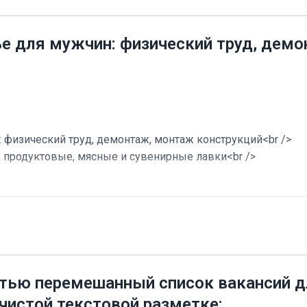
ье для мужчин: физический труд, дем
 физический труд, демонтаж, монтаж конструкций<br />
в продуктовые, мясные и сувенирные лавки<br />
тью перемешанный список вакансий дл
 чистой текстовой разметке: