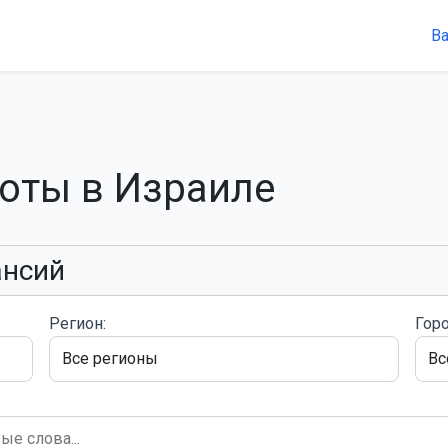
В
боты в Израиле
ансий
Регион:
Горо