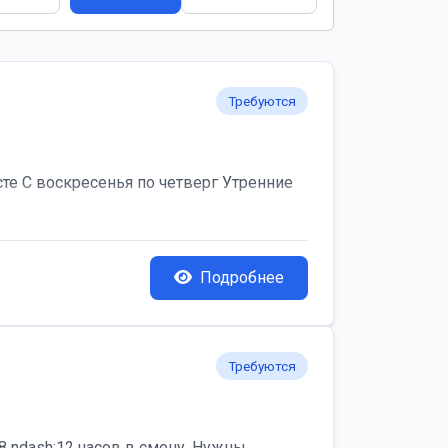
Требуются
те С воскресенья по четверг Утренние
Подробнее
Требуются
 ndash;12 часов в смену. Нужны