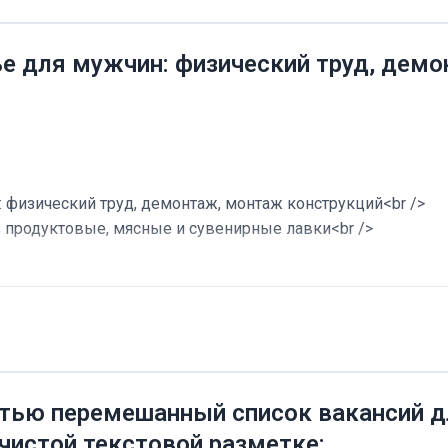
ье для мужчин: физический труд, дем
 физический труд, демонтаж, монтаж конструкций<br />
в продуктовые, мясные и сувенирные лавки<br />
тью перемешанный список вакансий дл
 чистой текстовой разметке: