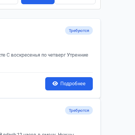
Требуются
те С воскресенья по четверг Утренние
Подробнее
Требуются
 ndash;12 часов в смену. Нужны