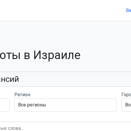
В
боты в Израиле
ансий
Регион:
Горо