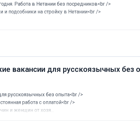
годня. Работа в Нетании без посредников<br />
и и подсобники на стройку в Нетании<br />
жие вакансии для русскоязычных без 
для русскоязычных без опыта<br />
стоянная работа с оплатой<br />
ин и женщин от хозя...