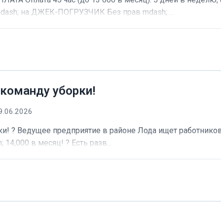
dash; на ДЖЕК-ПОГРУЗЧИК Без прав mdash; ...
 команду уборки!
9.06.2026
и! ? Ведущее предприятие в районе Лода ищет работников 
 14,000 в месяц! ? Есть разв...