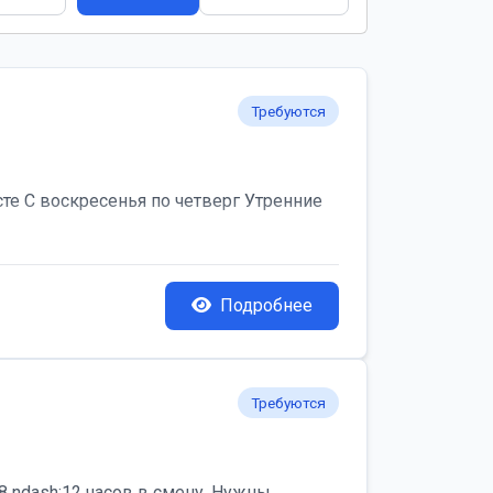
Требуются
те С воскресенья по четверг Утренние
Подробнее
Требуются
 ndash;12 часов в смену. Нужны