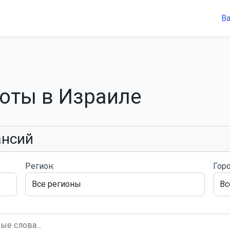
В
боты в Израиле
ансий
Регион:
Горо