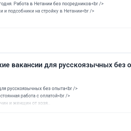
годня. Работа в Нетании без посредников<br />
и и подсобники на стройку в Нетании<br />
жие вакансии для русскоязычных без 
для русскоязычных без опыта<br />
стоянная работа с оплатой<br />
ин и женщин от хозя...