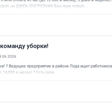
dash; на ДЖЕК-ПОГРУЗЧИК Без прав mdash; ...
 команду уборки!
9.06.2026
и! ? Ведущее предприятие в районе Лода ищет работников 
 14,000 в месяц! ? Есть разв...