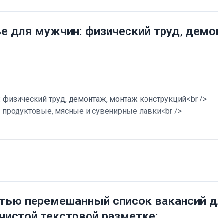
ье для мужчин: физический труд, дем
 физический труд, демонтаж, монтаж конструкций<br />
в продуктовые, мясные и сувенирные лавки<br />
тью перемешанный список вакансий дл
 чистой текстовой разметке: