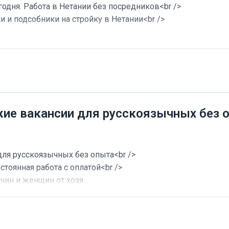
годня. Работа в Нетании без посредников<br />
и и подсобники на стройку в Нетании<br />
жие вакансии для русскоязычных без 
для русскоязычных без опыта<br />
стоянная работа с оплатой<br />
ин и женщин от хозя...