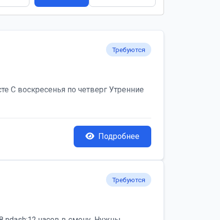
Требуются
те С воскресенья по четверг Утренние
Подробнее
Требуются
 ndash;12 часов в смену. Нужны