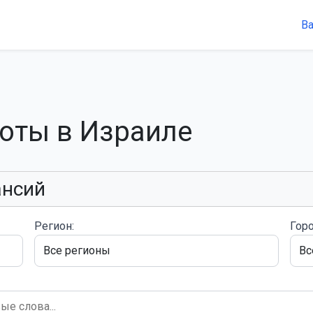
В
боты в Израиле
ансий
Регион:
Горо