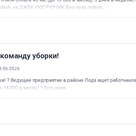
dash; на ДЖЕК-ПОГРУЗЧИК Без прав mdash; ...
 команду уборки!
9.06.2026
и! ? Ведущее предприятие в районе Лода ищет работников 
 14,000 в месяц! ? Есть разв...