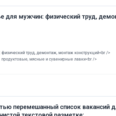
ье для мужчин: физический труд, дем
 физический труд, демонтаж, монтаж конструкций<br />
в продуктовые, мясные и сувенирные лавки<br />
тью перемешанный список вакансий дл
 чистой текстовой разметке: