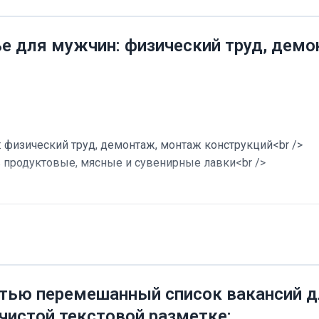
ье для мужчин: физический труд, дем
 физический труд, демонтаж, монтаж конструкций<br />
в продуктовые, мясные и сувенирные лавки<br />
тью перемешанный список вакансий дл
 чистой текстовой разметке: