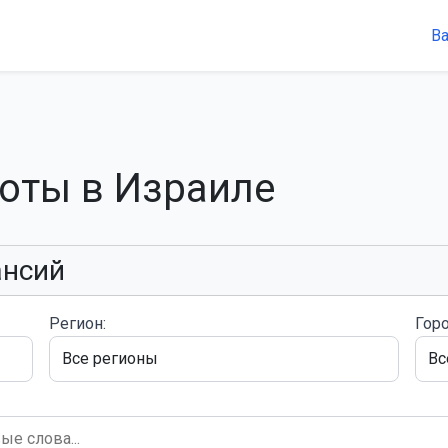
В
боты в Израиле
ансий
Регион:
Горо