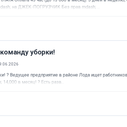
dash; на ДЖЕК-ПОГРУЗЧИК Без прав mdash; ...
 команду уборки!
9.06.2026
и! ? Ведущее предприятие в районе Лода ищет работников 
 14,000 в месяц! ? Есть разв...