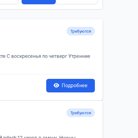
Требуются
те С воскресенья по четверг Утренние
Подробнее
Требуются
 ndash;12 часов в смену. Нужны