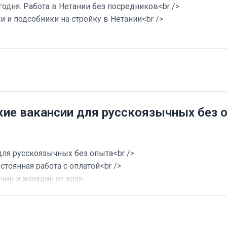
годня. Работа в Нетании без посредников<br />
и и подсобники на стройку в Нетании<br />
жие вакансии для русскоязычных без 
для русскоязычных без опыта<br />
стоянная работа с оплатой<br />
ин и женщин от хозя...