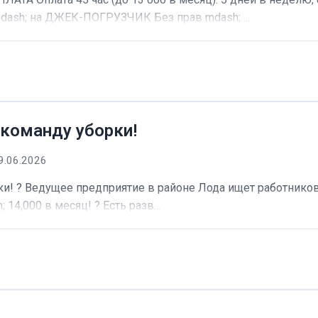
dash; на ДЖЕК-ПОГРУЗЧИК Без прав mdash; ...
 команду уборки!
9.06.2026
и! ? Ведущее предприятие в районе Лода ищет работников 
 14,000 в месяц! ? Есть разв...