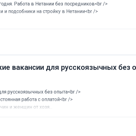
годня. Работа в Нетании без посредников<br />
и и подсобники на стройку в Нетании<br />
жие вакансии для русскоязычных без 
для русскоязычных без опыта<br />
стоянная работа с оплатой<br />
ин и женщин от хозя...