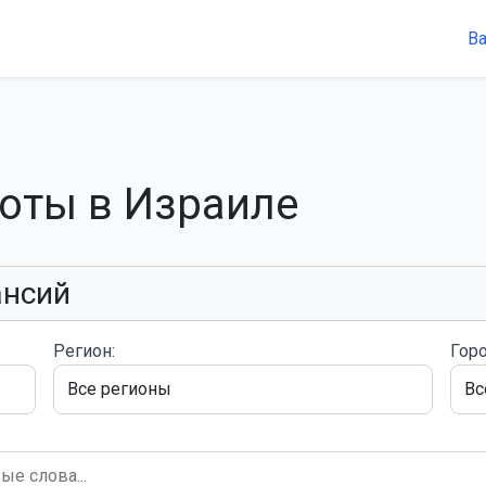
В
боты в Израиле
ансий
Регион:
Горо