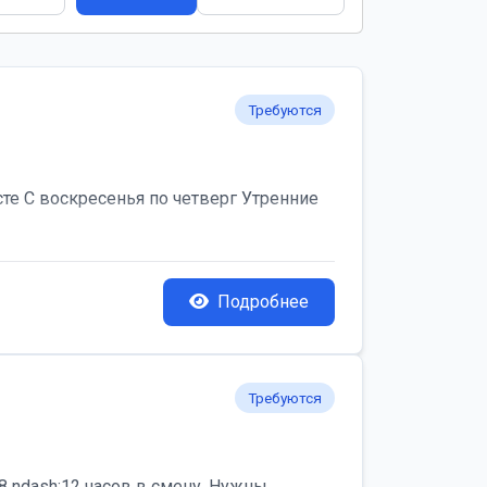
Требуются
те С воскресенья по четверг Утренние
Подробнее
Требуются
 ndash;12 часов в смену. Нужны