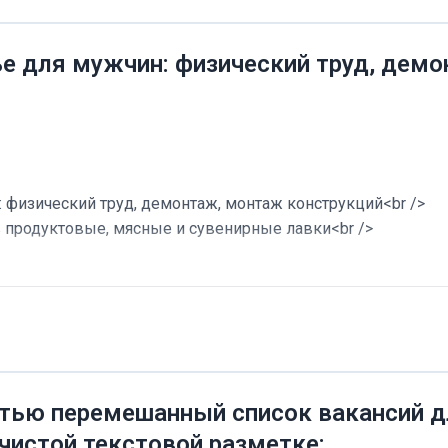
ье для мужчин: физический труд, дем
 физический труд, демонтаж, монтаж конструкций<br />
в продуктовые, мясные и сувенирные лавки<br />
тью перемешанный список вакансий дл
 чистой текстовой разметке: