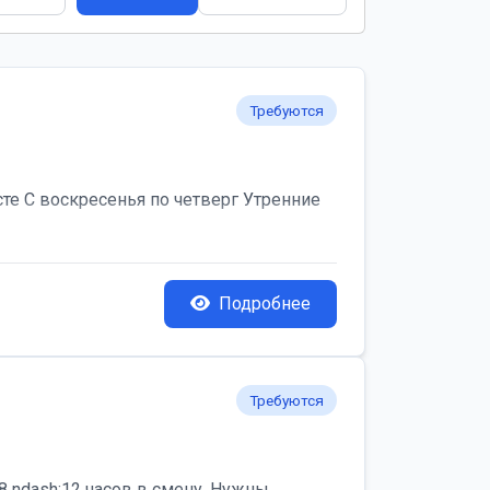
Требуются
те С воскресенья по четверг Утренние
Подробнее
Требуются
 ndash;12 часов в смену. Нужны