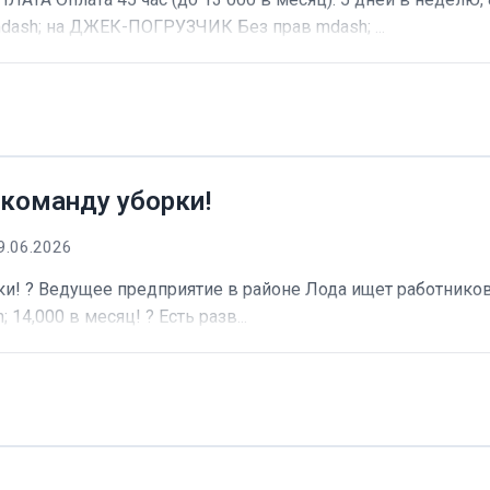
dash; на ДЖЕК-ПОГРУЗЧИК Без прав mdash; ...
 команду уборки!
9.06.2026
и! ? Ведущее предприятие в районе Лода ищет работников 
 14,000 в месяц! ? Есть разв...