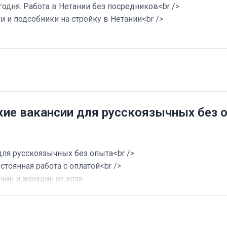
годня. Работа в Нетании без посредников<br />
и и подсобники на стройку в Нетании<br />
жие вакансии для русскоязычных без 
для русскоязычных без опыта<br />
стоянная работа с оплатой<br />
ин и женщин от хозя...