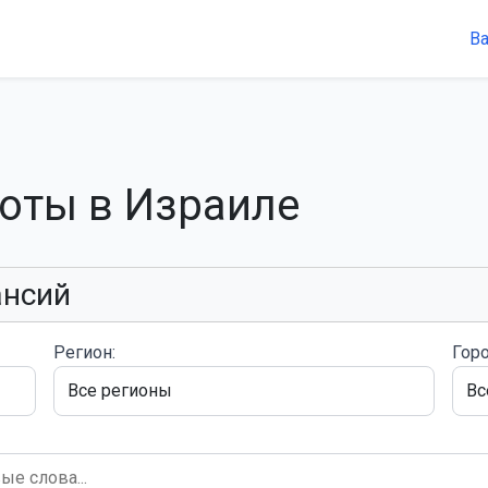
В
боты в Израиле
ансий
Регион:
Горо