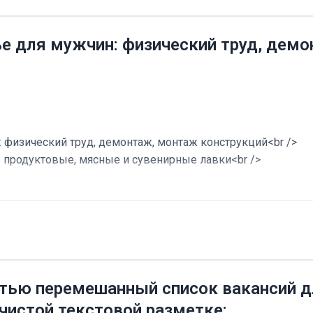
ье для мужчин: физический труд, дем
 физический труд, демонтаж, монтаж конструкций<br />
в продуктовые, мясные и сувенирные лавки<br />
тью перемешанный список вакансий дл
 чистой текстовой разметке: