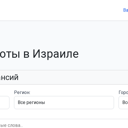
В
боты в Израиле
ансий
Регион:
Горо