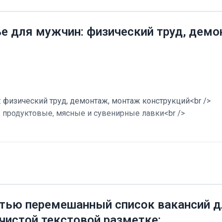
ье для мужчин: физический труд, дем
 физический труд, демонтаж, монтаж конструкций<br />
в продуктовые, мясные и сувенирные лавки<br />
тью перемешанный список вакансий дл
 чистой текстовой разметке: