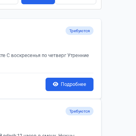
Требуются
те С воскресенья по четверг Утренние
Подробнее
Требуются
 ndash;12 часов в смену. Нужны