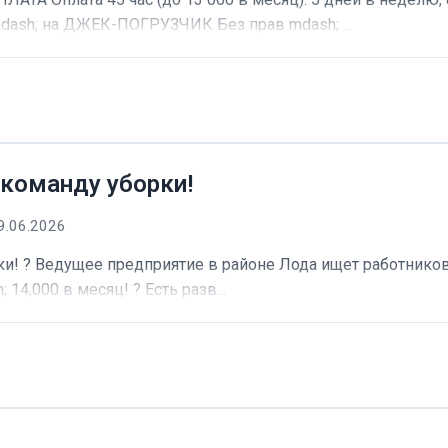
dash; на ДЖЕК-ПОГРУЗЧИК Без прав mdash; ...
 команду уборки!
9.06.2026
и! ? Ведущее предприятие в районе Лода ищет работников 
 14,000 в месяц! ? Есть разв...