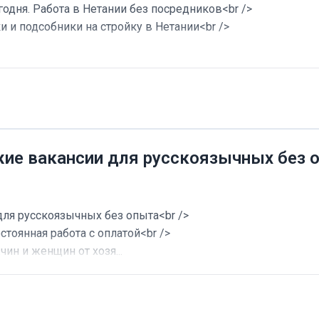
годня. Работа в Нетании без посредников<br />
и и подсобники на стройку в Нетании<br />
жие вакансии для русскоязычных без 
для русскоязычных без опыта<br />
стоянная работа с оплатой<br />
ин и женщин от хозя...