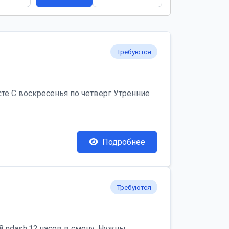
Требуются
те С воскресенья по четверг Утренние
Подробнее
Требуются
 ndash;12 часов в смену. Нужны