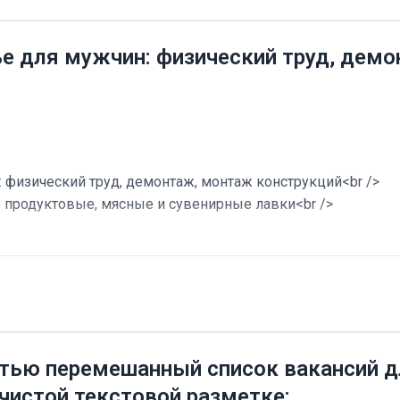
ье для мужчин: физический труд, дем
 физический труд, демонтаж, монтаж конструкций<br />
в продуктовые, мясные и сувенирные лавки<br />
тью перемешанный список вакансий дл
 чистой текстовой разметке: