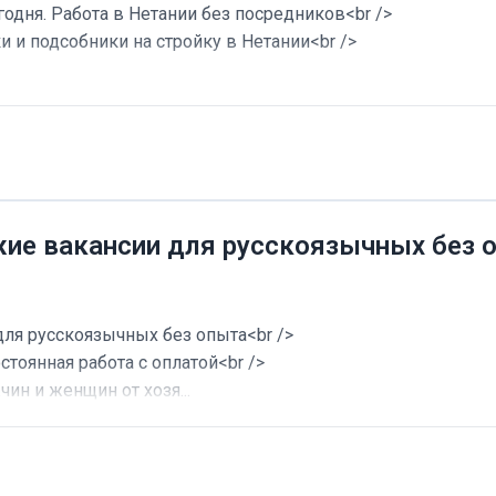
годня. Работа в Нетании без посредников<br />
и и подсобники на стройку в Нетании<br />
жие вакансии для русскоязычных без 
для русскоязычных без опыта<br />
стоянная работа с оплатой<br />
ин и женщин от хозя...