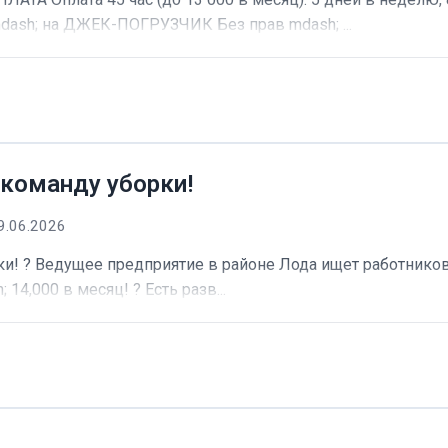
dash; на ДЖЕК-ПОГРУЗЧИК Без прав mdash; ...
 команду уборки!
9.06.2026
и! ? Ведущее предприятие в районе Лода ищет работников 
 14,000 в месяц! ? Есть разв...