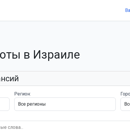
В
боты в Израиле
ансий
Регион:
Горо